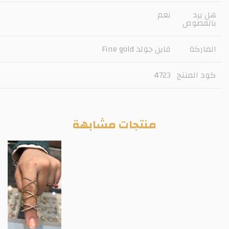
هل يرد
نعم
بالفصوص
الماركة
فاين جولد Fine gold
كود المنتج
4723
منتجات مشابهة