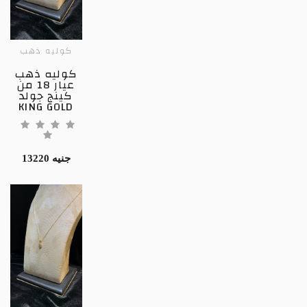
كوليه ذهب
كوليه ذهب
عيار 18 من
كينج جولد
KING GOLD
13220 جنيه