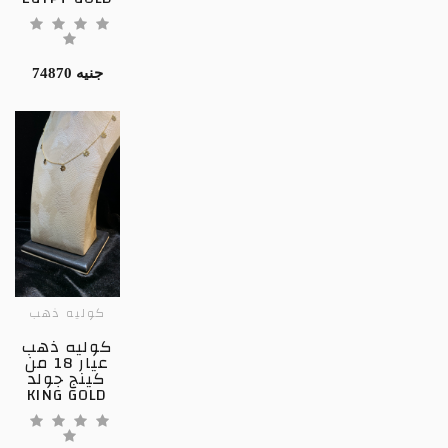
74870 جنيه
كوليه ذهب
كوليه ذهب
عيار 18 من
كينج جولد
KING GOLD