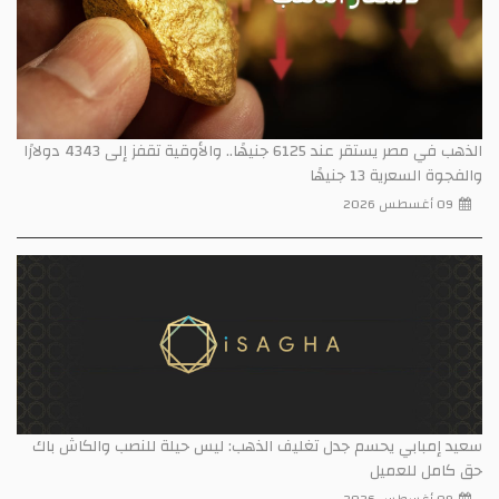
الذهب في مصر يستقر عند 6125 جنيهًا.. والأوقية تقفز إلى 4343 دولارًا
لفجوة السعرية 13 جنيهًا
09 أغسطس 2026
يد إمبابي يحسم جدل تغليف الذهب: ليس حيلة للنصب والكاش باك
 كامل للعميل
09 أغسطس 2026