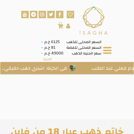
0
السعر المحلى للذهب
6125 ج.م
السعر المحلى للفضة
81 ج.م
سعر الجنيه الذهب
49000 ج.م
المزيد
لطلب.
فى الخزنة: اشتري ذهب حقيقي… ادخره بسهولة
خاتم ذهب عيار 18 من فاين