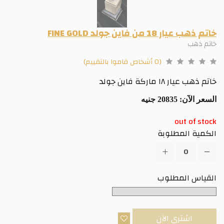
م ذهب عيار 18 من فاين جولد FINE GOLD
تم ذهب
(0 أشخاص قاموا بالتقييم)
م ذهب عيار ١٨ ماركة فاين جولد
سعر الآن:
20835 جنيه
out of sto
كمية المطلوبة
لقياس المطلوب
اشترى الآن