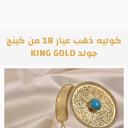
كوليه ذهب عيار 18 من كينج
جولد KING GOLD