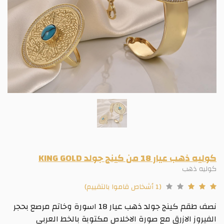
كوليه ذهب عيار 18 من كينج جولد KING GOLD
كوليه ذهب
(1 أشخاص قاموا بالتقييم)
نصف طقم كينج جولد ذهب عيار 18 اسورة وخاتم مرصع بحجر
الفيروز الازرق مع صورة الاخلاص مكتوبة بالخط العربى