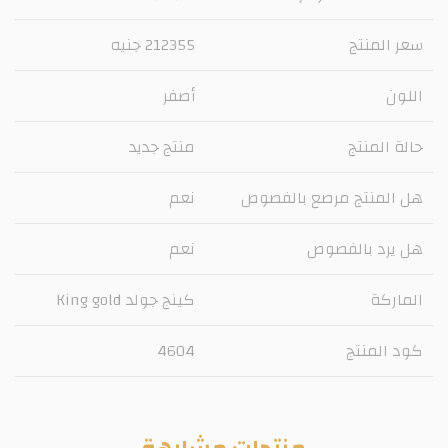
سعر المنتج
212355 جنيه
اللون
أصفر
حالة المنتج
منتج جديد
هل المنتج مرصع بالفصوص
نعم
هل يرد بالفصوص
نعم
الماركة
كينج جولد King gold
كود المنتج
4604
منتجات مشابهة