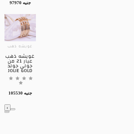
97970 جنيه
غويشه ذهب
غويشه ذهب
عيار 21 من
جولى جولد
JOLIE GOLD
105530 جنيه
‹