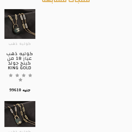
كوليه ذهب
كوليه ذهب
عيار 18 من
كينج جولد
KING GOLD
99610 جنيه
كوليه ذهب