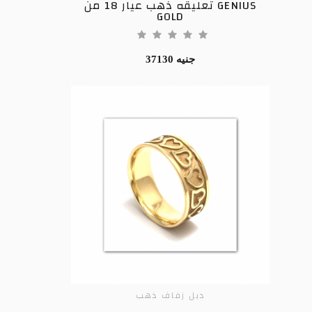
تعليقه ذهب عيار 18 من GENIUS
GOLD
37130 جنيه
دبل زفاف ذهب
ADD TO CART