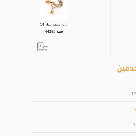
تعليقه ذهب عيار 18
44285 جنيه
‹
دمين
1