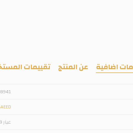
ات اضافية
عن المنتج
تقييمات المستخ
98941
SAEED
عيار 18