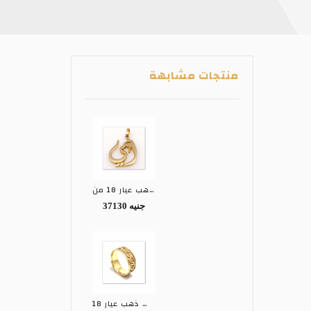
منتجات مشابهة
تعليقه ذهب عيار 18 من GENIUS GOLD
37130 جنيه
دبل زفاف ذهب عيار 18