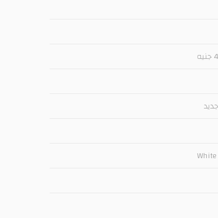
ه
ديد
White