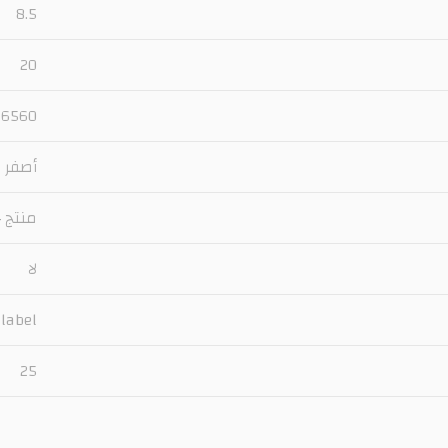
8.5
20
46560 جني
أصفر
منتج ج
لا
 label
25