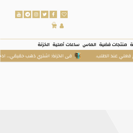
0
ة
منتجات فضية
الماس
ساعات أصلية
الخزنة
 الطلب.
فى الخزنة: اشتري ذهب حقيقي… ادخره بسهول