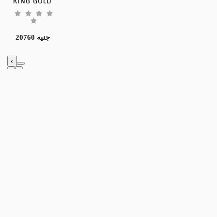
KING GOLD
20760 جنيه
‹