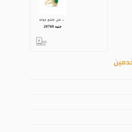
خاتم ذهب عيار 18 من كينج جولد KING GOLD
20760 جنيه
‹
دمين