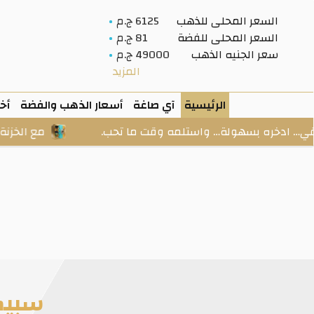
السعر المحلى للذهب
6125 ج.م
السعر المحلى للفضة
81 ج.م
سعر الجنيه الذهب
49000 ج.م
المزيد
الرئيسية
آي صاغة
أسعار الذهب والفضة
أخب
ه بسهولة… واستلمه وقت ما تحب.
مع الخزنة: ابدأ من م
سبيكة ذهب