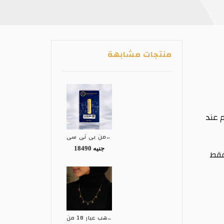
منتجات مشابهة
م عند
سبيكة ذهب عيار 24 من بي تي سي BTC
18490 جنيه
نعية فقط
كوليه ذهب عيار 18 من EGY