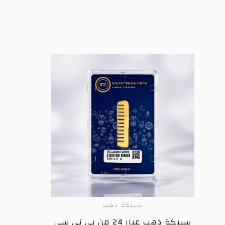
سبيكة ذهب
ADD TO CART
سبيكة ذهب عيار 24 من بي تي سي