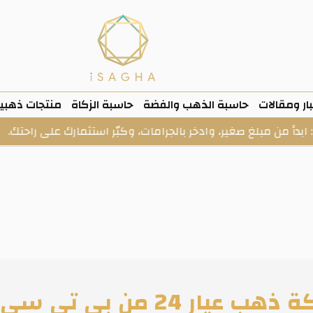
ار ومقالات
حاسبة الذهب والفضة
حاسبة الزكاة
منتجات ذهبي
بلغ صغير، وادخر بالجرامات، وكبّر استثمارك على راحتك.
 عيار 24 من بي تي سي BTC