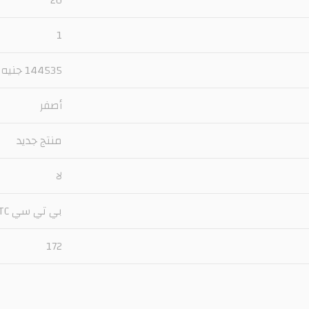
1
144535 جنيه
أصفر
منتج جديد
لا
بي تي سي BTC
172