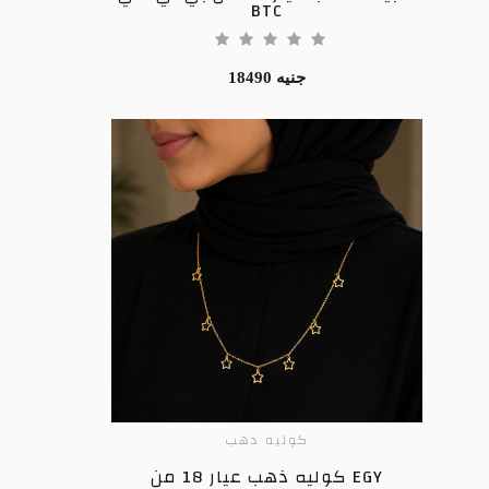
BTC
18490 جنيه
كوليه ذهب
ADD TO CART
كوليه ذهب عيار 18 من EGY