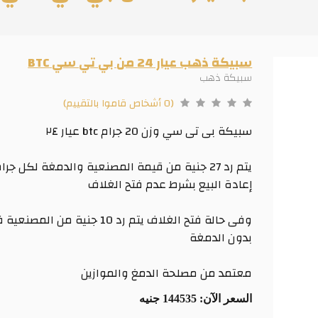
سبيكة ذهب عيار 24 من بي تي سي BTC
سبيكة ذهب
(0 أشخاص قاموا بالتقييم)
سبيكة بى تى سي وزن 20 جرام btc عيار ٢٤
يتم رد 27 جنية من قيمة المصنعية والدمغة لكل جرا
إعادة البيع بشرط عدم فتح الغلاف
وفى حالة فتح الغلاف يتم رد 10 جنية من المص
بدون الدمغة
معتمد من مصلحة الدمغ والموازين
السعر الآن:
144535 جنيه