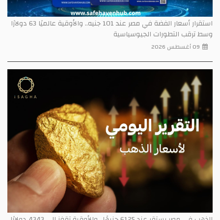
استقرار أسعار الفضة في مصر عند 101 جنيه.. والأوقية عالميًا 63 دولارًا
وسط ترقب التطورات الجيوسياسية
09 أغسطس 2026
الذهب في مصر يستقر عند 6125 جنيهًا.. والأوقية تقفز إلى 4343 دولارًا