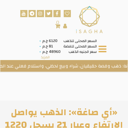
0
السعر المحلى للذهب
6120 ج.م
السعر المحلى للفضة
81 ج.م
سعر الجنيه الذهب
48960 ج.م
المزيد
وفضة حقيقيان، شراء وبيع لحظي، واستلام فعلي عند الطلب.
«أي صاغة»: الذهب يواصل
الارتفاع وعيار 21 يسجل 1220