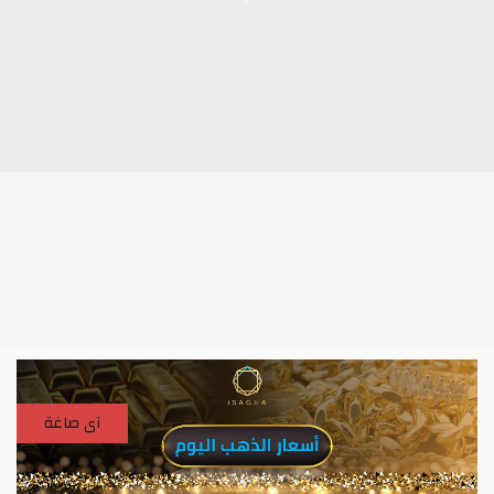
آى صاغة