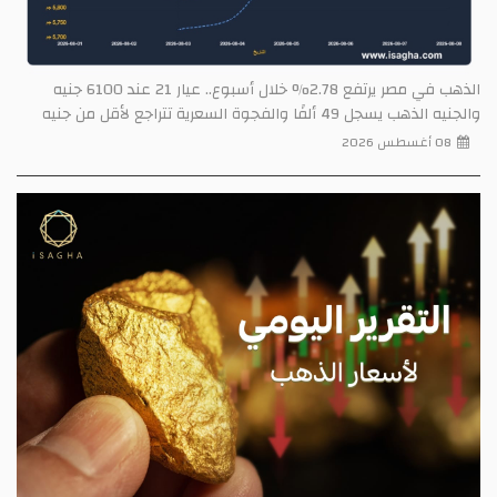
الذهب في مصر يرتفع 2.78% خلال أسبوع.. عيار 21 عند 6100 جنيه
والجنيه الذهب يسجل 49 ألفًا والفجوة السعرية تتراجع لأقل من جنيه
08 أغسطس 2026