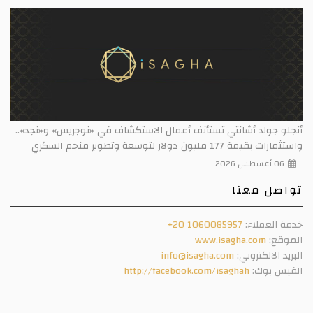
أنجلو جولد أشانتي تستأنف أعمال الاستكشاف في «نوجريس» و«نجد»..
واستثمارات بقيمة 177 مليون دولار لتوسعة وتطوير منجم السكري
06 أغسطس 2026
تواصل معنا
خدمة العملاء:
+20 1060085957
الموقع:
www.isagha.com
البريد الالكتروني:
info@isagha.com
الفيس بوك:
http://facebook.com/isaghah