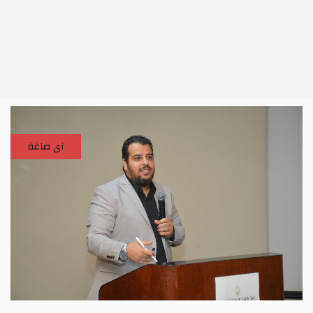
آى صاغة