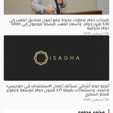
مليارات دولار تدفقات جديدة ترفع أصول صناديق الذهب إلى
530 مليار دولار.. وأسعار الذهب مرشحة للوصول إلى 5000
دولار للأوقية
06 أغسطس 2026
أنجلو جولد أشانتي تستأنف أعمال الاستكشاف في «نوجريس»
و«نجد».. واستثمارات بقيمة 177 مليون دولار لتوسعة وتطوير
منجم السكري
06 أغسطس 2026
محتوى مدفوع