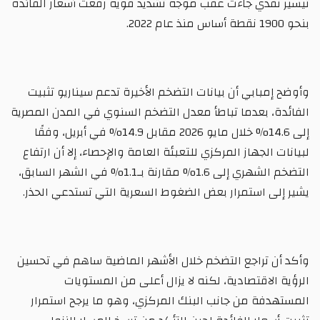
تيسير نقدي جاءت عقب موجة تشديد قوية رفعت أسعار الفائدة
بنحو 1900 نقطة أساس منذ عام 2022.
وأوضح إمبابي أن بيانات التضخم الأخيرة تدعم سيناريو تثبيت
الفائدة، بعدما تباطأ معدل التضخم السنوي في المدن المصرية
إلى 14.6% خلال مايو 2026 مقابل 14.9% في أبريل، وفقًا
لبيانات الجهاز المركزي للتعبئة العامة والإحصاء، إلا أن ارتفاع
التضخم الشهري إلى 1.6% مقارنة بـ1.1% في الشهر السابق،
يشير إلى استمرار بعض الضغوط السعرية التي تستدعي الحذر.
وأكد أن تراجع التضخم خلال الأشهر الماضية ساهم في تحسين
الرؤية الاقتصادية، لكنه لا يزال أعلى من المستويات
المستهدفة من جانب البنك المركزي، وهو ما يرجح استمرار