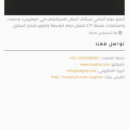
أنجلو جولد أشانتي تستأنف أعمال الاستكشاف في «نوجريس» و«نجد»..
واستثمارات بقيمة 177 مليون دولار لتوسعة وتطوير منجم السكري
06 أغسطس 2026
تواصل معنا
خدمة العملاء:
+20 1060085957
الموقع:
www.isagha.com
البريد الالكتروني:
info@isagha.com
الفيس بوك:
http://facebook.com/isaghah