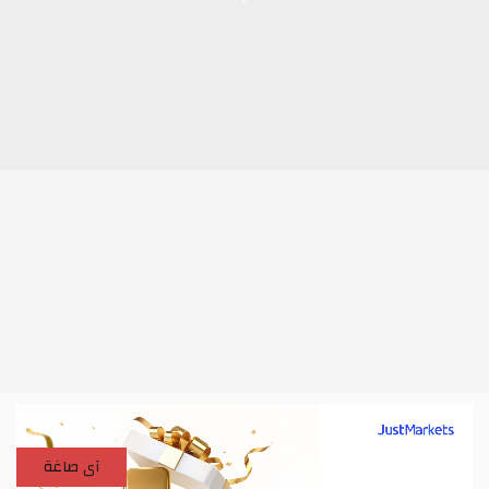
آى صاغة