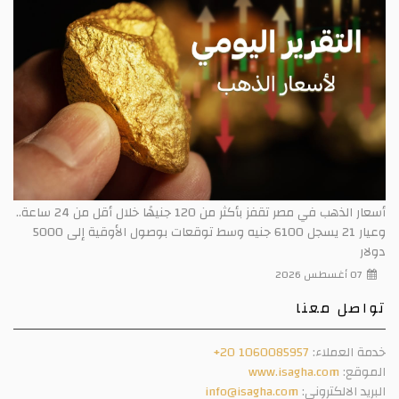
أسعار الذهب في مصر تقفز بأكثر من 120 جنيهًا خلال أقل من 24 ساعة..
وعيار 21 يسجل 6100 جنيه وسط توقعات بوصول الأوقية إلى 5000
دولار
07 أغسطس 2026
تواصل معنا
خدمة العملاء:
+20 1060085957
الموقع:
www.isagha.com
البريد الالكتروني:
info@isagha.com