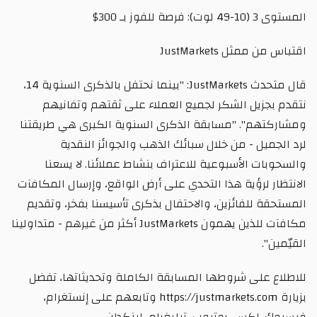
المستوى 3 (10-49 لوت): فرصة للفوز بـ 300$
اقتباس من ممثل JustMarkets
قال متحدث JustMarkets: "بينما نحتفل بالذكرى السنوية 14،
نتقدم بجزيل الشكر لجميع العملاء على ثقتهم وتفانيهم
ومشاركتهم". "مسابقة الذكرى السنوية الكبرى هي طريقتنا
لرد الجميل - من خلال سبائك الذهب والجوائز النقدية
والسحوبات الأسبوعية للاعتراف بنشاط عملائنا. لا يسعنا
الانتظار لرؤية هذا التحدي على أرض الواقع، وإرسال المكافآت
المستحقة للفائزين، والاحتفال بذكرى تأسيسنا بفخر، وتقديم
مكافآت للذين يهمون JustMarkets أكثر من غيرهم - متداولينا
القيّمين''.
للاطلاع على شروطها المسابقة الكاملة وتحديثاتها، تفضل
بزيارة https://justmarkets.com وتابعهم على إنستغرام،