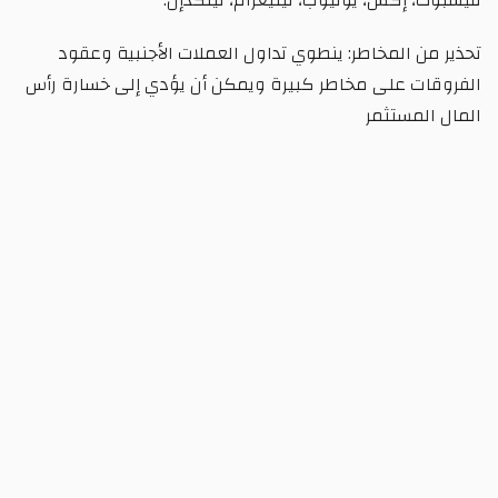
فيسبوك، إكس، يوتيوب، تيليغرام، لينكدإن.
تحذير من المخاطر: ينطوي تداول العملات الأجنبية وعقود
الفروقات على مخاطر كبيرة ويمكن أن يؤدي إلى خسارة رأس
المال المستثمر