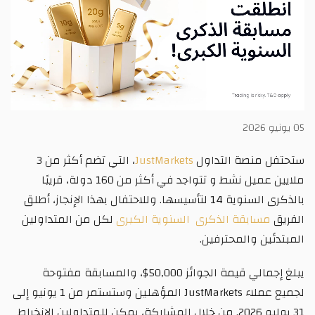
05 يونيو 2026
ستحتفل منصة التداول
JustMarkets
، التي تضم أكثر من 3
ملايين عميل نشط و تتواجد في أكثر من 160 دولة، قريبًا
بالذكرى السنوية 14 لتأسيسها. وللاحتفال بهذا الإنجاز، أطلق
الفريق
مسابقة الذكرى السنوية الكبرى
لكل من المتداولين
المبتدئين والمحترفين.
يبلغ إجمالي قيمة الجوائز 50,000$، والمسابقة مفتوحة
لجميع عملاء JustMarkets المؤهلين وستستمر من 1 يونيو إلى
31 يوليو 2026. من خلال المشاركة، يمكن للمتداولين الانخراط