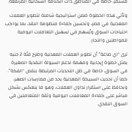
مستمر، خاصة في المناطق ذات الكثافة السكانية المرتفعة.
وتأتي هذه الخطوة ضمن استراتيجية شاملة لتطوير العملات
المعدنية في مصر، وتحسين كفاءة منظومة النقد، بما يواكب
احتياجات السوق ويُسهم في تسهيل التعاملات اليومية
للمواطنين والتجار.
ترى “آي صاغة” أن تطوير العملات المعدنية وطرح فئة 2 جنيه
يمثل خطوة إيجابية ومهمة لدعم السيولة النقدية الصغيرة
في السوق، خاصة في ظل التحديات المرتبطة بنقص “الفكة”.
كما أن تحديث السبيكة المعدنية يحد من ممارسات الصهر،
ويحافظ على استقرار تداول العملات، وهو ما ينعكس بشكل
مباشر على كفاءة المعاملات اليومية وثقة المتعاملين في
السوق النقدي.