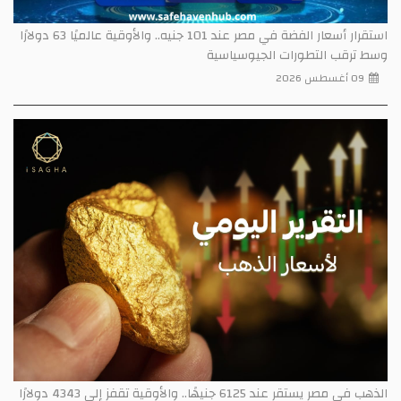
استقرار أسعار الفضة في مصر عند 101 جنيه.. والأوقية عالميًا 63 دولارًا
وسط ترقب التطورات الجيوسياسية
09 أغسطس 2026
الذهب في مصر يستقر عند 6125 جنيهًا.. والأوقية تقفز إلى 4343 دولارًا