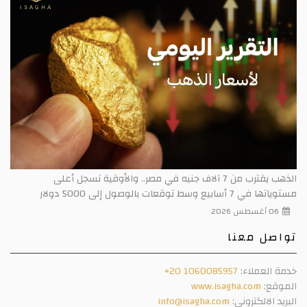
الذهب يقترب من 7 آلاف جنيه في مصر.. والأوقية تسجل أعلى
مستوياتها في 7 أسابيع وسط توقعات بالوصول إلى 5000 دولار
06 أغسطس 2026
تواصل معنا
خدمة العملاء:
+20 1060085957
الموقع:
www.isagha.com
البريد الالكتروني:
info@isagha.com