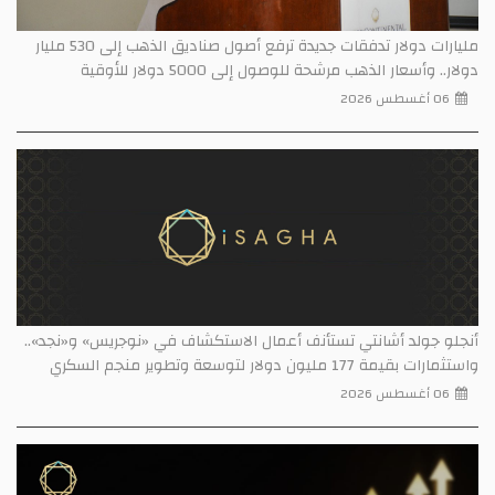
مليارات دولار تدفقات جديدة ترفع أصول صناديق الذهب إلى 530 مليار
دولار.. وأسعار الذهب مرشحة للوصول إلى 5000 دولار للأوقية
06 أغسطس 2026
أنجلو جولد أشانتي تستأنف أعمال الاستكشاف في «نوجريس» و«نجد»..
واستثمارات بقيمة 177 مليون دولار لتوسعة وتطوير منجم السكري
06 أغسطس 2026