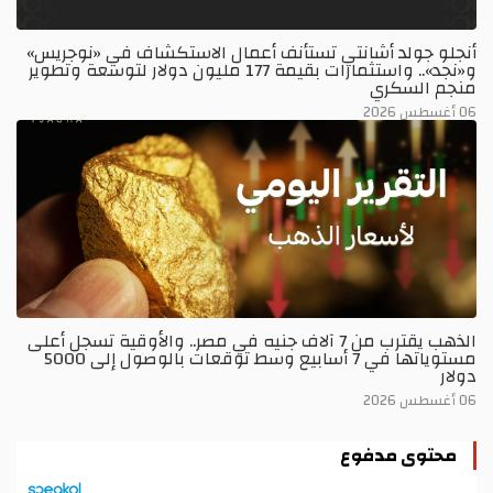
أنجلو جولد أشانتي تستأنف أعمال الاستكشاف في «نوجريس»
و«نجد».. واستثمارات بقيمة 177 مليون دولار لتوسعة وتطوير
منجم السكري
06 أغسطس 2026
الذهب يقترب من 7 آلاف جنيه في مصر.. والأوقية تسجل أعلى
مستوياتها في 7 أسابيع وسط توقعات بالوصول إلى 5000
دولار
06 أغسطس 2026
محتوى مدفوع