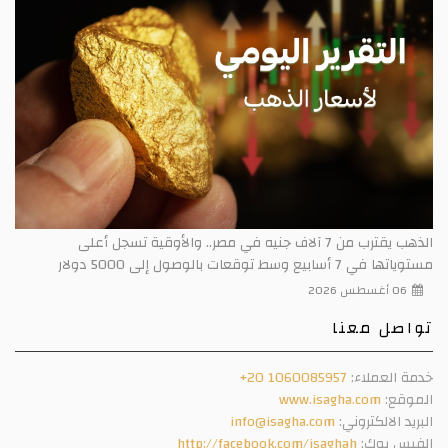
الذهب يقترب من 7 آلاف جنيه في مصر.. والأوقية تسجل أعلى
مستوياتها في 7 أسابيع وسط توقعات بالوصول إلى 5000 دولار
06 أغسطس 2026
تواصل معنا
خدمة العملاء:
+20 1060085957
الموقع:
www.isagha.com
البريد الالكتروني:
info@isagha.com
الفيس بوك:
http://facebook.com/isaghah