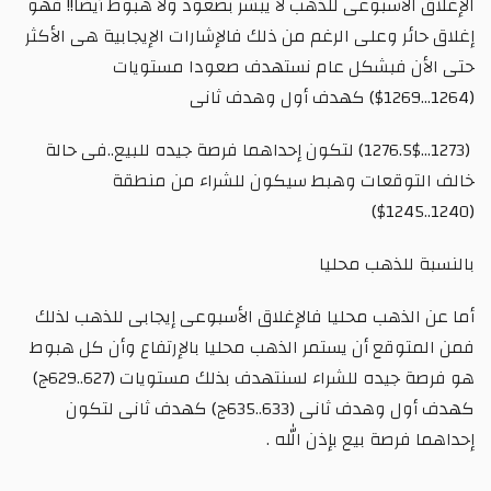
الإغلاق الأسبوعى للذهب لا يبشر بصعود ولا هبوط أيضا!! فهو
إغلاق حائر وعلى الرغم من ذلك فالإشارات الإيجابية هى الأكثر
حتى الأن فبشكل عام نستهدف صعودا مستويات
(1264...1269$) كهدف أول وهدف ثانى
(1273...1276.5$) لتكون إحداهما فرصة جيده للبيع..فى حالة
خالف التوقعات وهبط سيكون للشراء من منطقة
(1240..1245$)
بالنسبة للذهب محليا
أما عن الذهب محليا فالإغلاق الأسبوعى إيجابى للذهب لذلك
فمن المتوقع أن يستمر الذهب محليا بالإرتفاع وأن كل هبوط
هو فرصة جيده للشراء لسنتهدف بذلك مستويات (627..629ج)
كهدف أول وهدف ثانى (633..635ج) كهدف ثانى لتكون
إحداهما فرصة بيع بإذن الله .