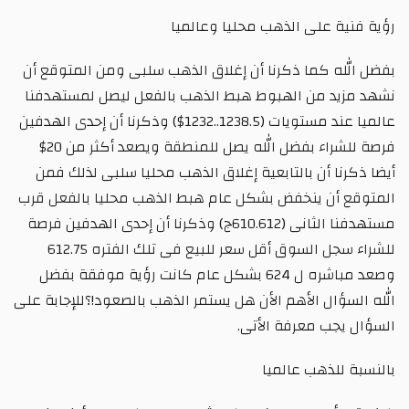
رؤية فنية على الذهب محليا وعالميا
بفضل الله كما ذكرنا أن إغلاق الذهب سلبى ومن المتوقع أن
نشهد مزيد من الهبوط هبط الذهب بالفعل ليصل لمستهدفنا
عالميا عند مستويات (1238.5..1232$) وذكرنا أن إحدى الهدفين
فرصة للشراء بفضل الله يصل للمنطقة ويصعد أكثر من 20$
أيضا ذكرنا أن بالتابعية إغلاق الذهب محليا سلبى لذلك فمن
المتوقع أن ينخفض بشكل عام هبط الذهب محليا بالفعل قرب
مستهدفنا الثانى (610.612ج) وذكرنا أن إحدى الهدفين فرصة
للشراء سجل السوق أقل سعر للبيع فى تلك الفتره 612.75
وصعد مباشره ل 624 بشكل عام كانت رؤية موفقة بفضل
الله السؤال الأهم الأن هل يستمر الذهب بالصعود!؟للإجابة على
السؤال يجب معرفة الأتى.
بالنسبة للذهب عالميا