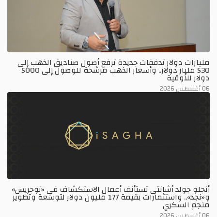
مليارات دولار تدفقات جديدة ترفع أصول صناديق الذهب إلى
530 مليار دولار.. وأسعار الذهب مرشحة للوصول إلى 5000
دولار للأوقية
06 أغسطس 2026
أنجلو جولد أشانتي تستأنف أعمال الاستكشاف في «نوجريس»
و«نجد».. واستثمارات بقيمة 177 مليون دولار لتوسعة وتطوير
منجم السكري
06 أغسطس 2026