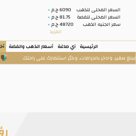
السعر المحلى للذهب
6090 ج.م
السعر المحلى للفضة
81.75 ج.م
سعر الجنيه الذهب
48720 ج.م
المزيد
الرئيسية
آي صاغة
أسعار الذهب والفضة
أخب
دخر بالجرامات، وكبّر استثمارك على راحتك.
الخزنة: ذهب 
رؤ