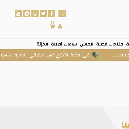
0
ة
منتجات فضية
الماس
ساعات أصلية
الخزنة
فى الخزنة: اشتري ذهب حقيقي… ادخره بسهولة… واستلمه 
ا