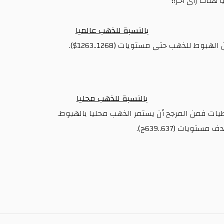
 هناك رأى أخر!؟
بالنسبة للذهب عالميا
 للذهب حتى مستويات (1268..1263$).
بالنسبة للذهب محليا
طيات فمن المرجح أن يستمر الذهب محليا بالهبوط.
ات (637..639ج).