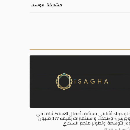
مشاركة البوست
جلو جولد أشانتي تستأنف أعمال الاستكشاف في
«نوجريس» و«نجد».. واستثمارات بقيمة 177 مليون
لار لتوسعة وتطوير منجم السكري
2