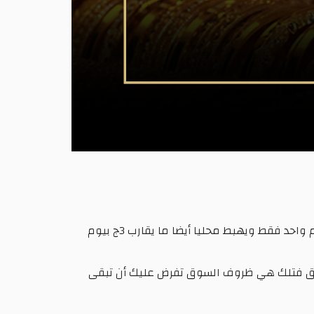
لم يستطع المعدن الأصفر الحفاظ على مكاسبة أمام الدولار في ختام تداولات الأسبوع الماضي ليهبط ما يقارب 20$ بيوم واحد فقط ويهبط محليا أيضا ما يقارب 3ج بيوم
لسابق فتلك هي ظروف السوق تفرض عليك أن تبقى