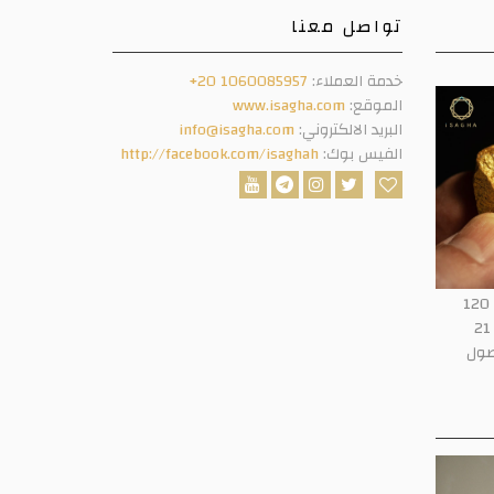
تواصل معنا
خدمة العملاء:
+20 1060085957
الموقع:
www.isagha.com
البريد الالكتروني:
info@isagha.com
الفيس بوك:
http://facebook.com/isaghah
أسعار الذهب في مصر تقفز بأكثر من 120
جنيهًا خلال أقل من 24 ساعة.. وعيار 21
وصول