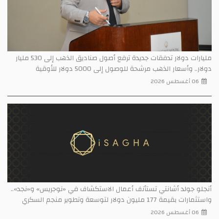
مليارات دولار تدفقات جديدة ترفع أصول صناديق الذهب إلى 530 مليار
دولار.. وأسعار الذهب مرشحة للوصول إلى 5000 دولار للأوقية
06 أغسطس 2026
أنجلو جولد أشانتي تستأنف أعمال الاستكشاف في «نوجريس» و«نجد»..
واستثمارات بقيمة 177 مليون دولار لتوسعة وتطوير منجم السكري
06 أغسطس 2026