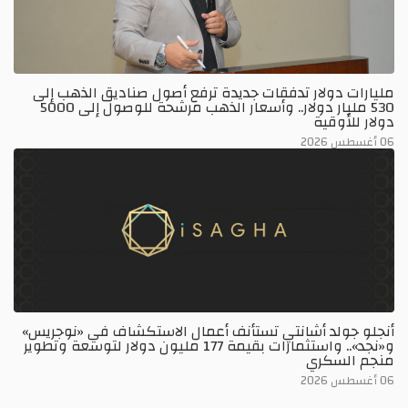
مليارات دولار تدفقات جديدة ترفع أصول صناديق الذهب إلى
530 مليار دولار.. وأسعار الذهب مرشحة للوصول إلى 5000
دولار للأوقية
06 أغسطس 2026
أنجلو جولد أشانتي تستأنف أعمال الاستكشاف في «نوجريس»
و«نجد».. واستثمارات بقيمة 177 مليون دولار لتوسعة وتطوير
منجم السكري
06 أغسطس 2026