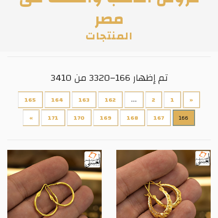
مصر
المنتجات
تم إظهار 166–3320 من 3410
165
164
163
162
...
2
1
«
»
171
170
169
168
167
166