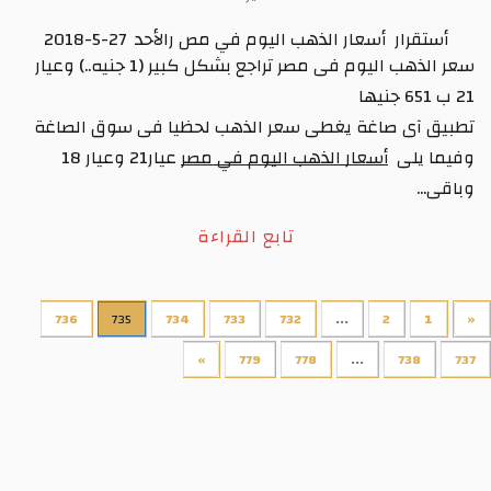
أستقرار  أسعار الذهب اليوم في مص رالأحد  27-5-2018
سعر الذهب اليوم فى مصر تراجع بشكل كبير (1 جنيه..) وعيار 
21 ب 651 جنيها 
تطبيق آى صاغة يغطى سعر الذهب لحظيا فى سوق الصاغة 
وفيما يلى  
أسعار الذهب اليوم في مصر
 عيار21 وعيار 18 
وباقى...
تابع القراءة
736
735
734
733
732
...
2
1
«
»
779
778
...
738
737