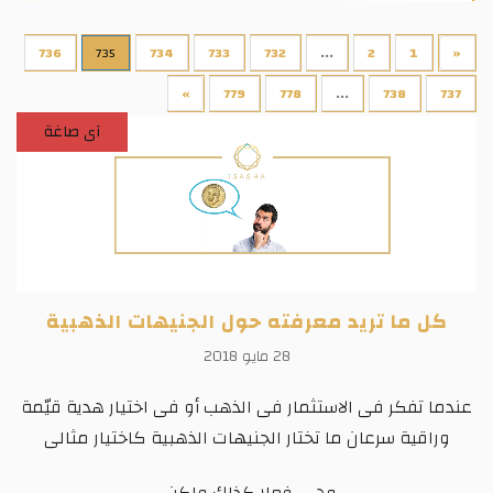
736
735
734
733
732
...
2
1
«
»
779
778
...
738
737
آى صاغة
كل ما تريد معرفته حول الجنيهات الذهبية
28 مايو 2018
عندما تفكر فى الاستثمار فى الذهب أو فى اختيار هدية قيّمة
وراقية سرعان ما تختار الجنيهات الذهبية كاختيار مثالى
وهى فعلا كذلك ولكن...