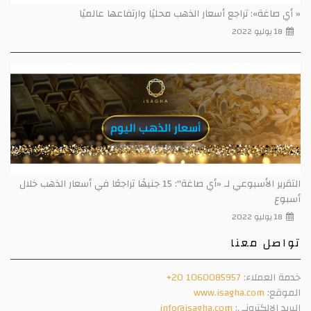
« أي صاغة»: تراجع أسعار الذهب محليًا وارتفاعها عالميًا
18 يوليو 2022
التقرير الأسبوعي لـ «أي صاغة": 15 جنيهًا تراجعًا في أسعار الذهب خلال
أسبوع
18 يوليو 2022
تواصل معنا
خدمة العملاء:
+20 1060085957
الموقع:
www.isagha.com
البريد الالكتروني:
info@isagha.com