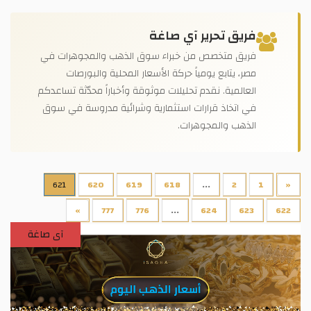
فريق تحرير آي صاغة
فريق متخصص من خبراء سوق الذهب والمجوهرات في
مصر، يتابع يومياً حركة الأسعار المحلية والبورصات
العالمية. نقدم تحليلات موثوقة وأخباراً محدّثة تساعدكم
في اتخاذ قرارات استثمارية وشرائية مدروسة في سوق
الذهب والمجوهرات.
621
620
619
618
...
2
1
«
»
777
776
...
624
623
622
آى صاغة