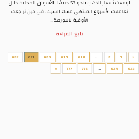
ارتفعت أسعار الذهب بنحو 53 جنيهًا بالأسواق المحلية خلال
تعاملات الأسبوع المنتهي مساء السبت، في حين تراجعت
الأوقية بالبورصة...
تابع القراءة
622
621
620
619
618
...
2
1
«
»
777
776
...
624
623