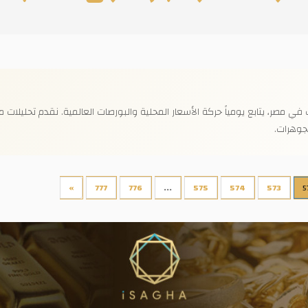
ر، يتابع يومياً حركة الأسعار المحلية والبورصات العالمية. نقدم تحليلات موث
جوهرات.
»
777
776
...
575
574
573
5