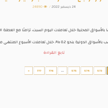
24 ديسمبر 2022
/
24890
بالأسواق المحلية خلال تعاملات اليوم السبت، تزامنًا مع العطلة ال
0.2 %، خلال تعاملات الأسبوع المنتهي مساء أمس الجمعة،...
تابع القراءة
»
777
776
...
575
574
573