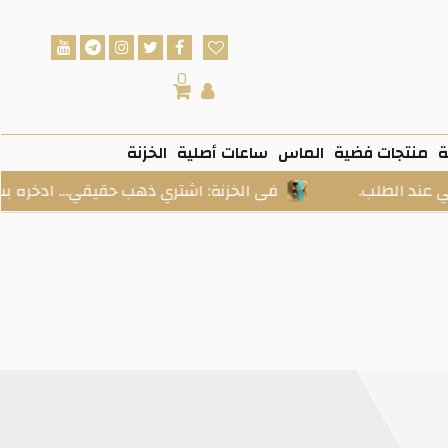
0
ة
منتجات فضية
الماس
ساعات أصلية
الخزنة
فى الخزنة: اشتري ذهب حقيقي… ادخره بسهولة… واستلم