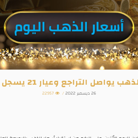
اصل التراجع وعيار 21 يسجل 1610 جنيهات
26 ديسمبر 2022
/
22957