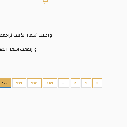
واصلت أسعار الذهب تراجعها 
وارتفعت أسعار الذهب بالأسواق الدولية بنحو 
572
571
570
569
...
2
1
«