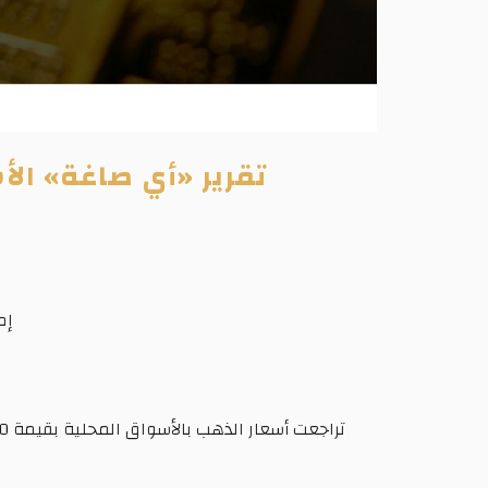
تقرير «أي صاغة» الأسبوعي: 140 جنيهًا تراجعًا في ا
إم
تراجعت أسعار الذهب بالأسواق المحلية بقيمة 140 جنيهًا، وبنسبة 7.8% خلال تعاملات الأسبوع المنتهي مساء أمس السبت، متأثرة بقرار البنك المركزي رفع أسعار...