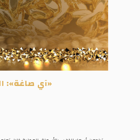
«آي صاغة»: الذهب يو