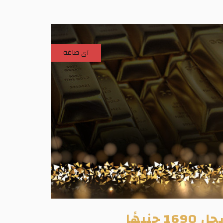
آى صاغة