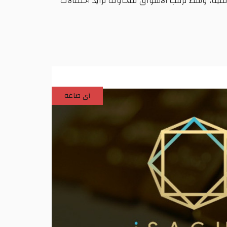
المية، وسط ترقب الأسواق لمخاوف تزايد احتمالات
آى صاغة