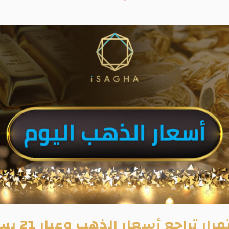
جع أسعار الذهب وعيار 21 يسجل 1690 جنيهًا