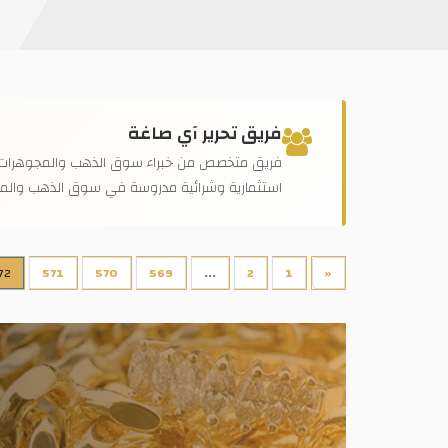
فريق تحرير آي صاغة
فريق متخصص من خبراء سوق الذهب والمجوهرات في مص
استثمارية وشرائية مدروسة في سوق الذهب والم
72
571
570
569
...
2
1
«