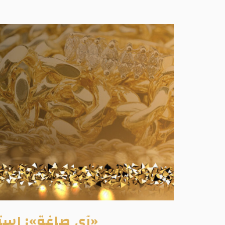
«آي صاغة»: استمرار ترا