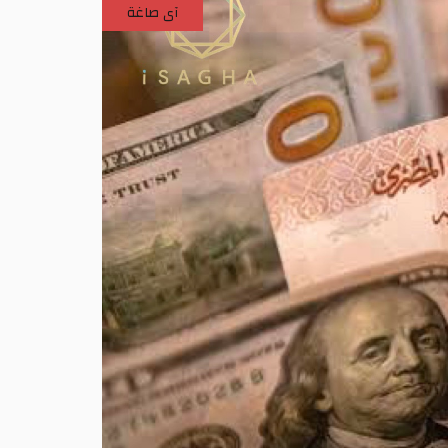
آى صاغة