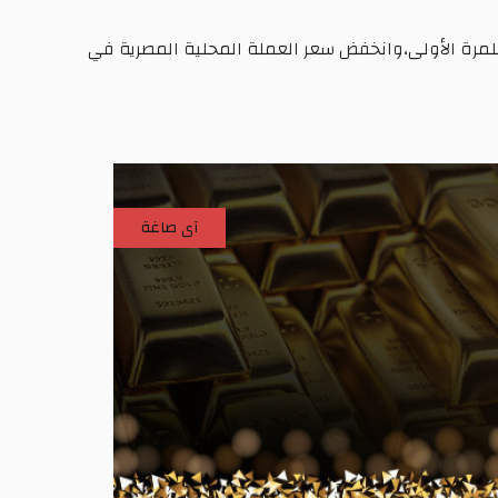
لمرة
الأولى،
وانخفض
سعر
العملة
المحلية
المصرية
في
آى صاغة