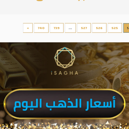
»
740
739
...
527
526
525
5