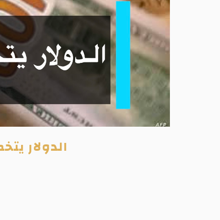
الدولار يتخطى 44 جنيه في العقود الآجلة و