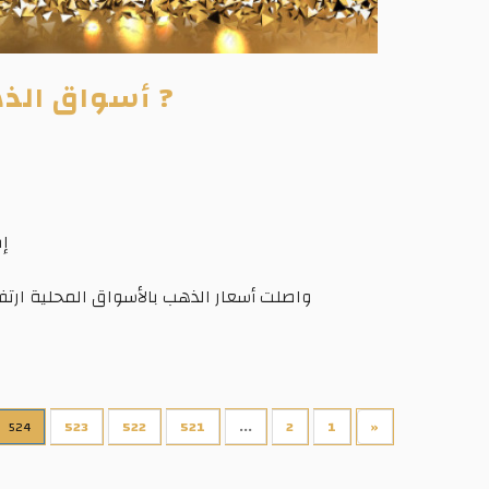
? أسواق الذه
إمبابي: 30
واصلت أسعار الذهب بالأسواق المحلية ارتفاع
524
523
522
521
...
2
1
«