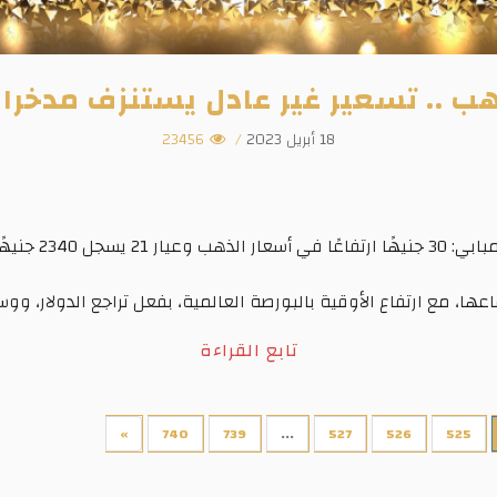
ب .. تسعير غير عادل يستنزف مدخرا
18 أبريل 2023
/
23456
 جنيهًا ارتفاعًا في أسعار الذهب وعيار 21 يسجل 2340 جنيهًا
ها، مع ارتفاع الأوقية بالبورصة العالمية، بفعل تراجع الدولار، و
تابع القراءة
»
740
739
...
527
526
525