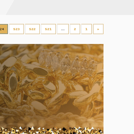
24
523
522
521
...
2
1
«