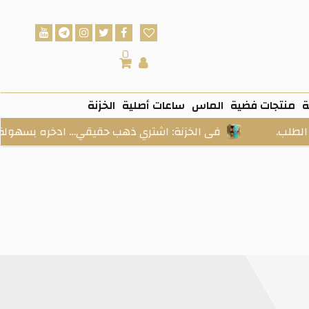
0
ة
منتجات فضية
الماس
ساعات أصلية
الخزنة
الخزنة: اشتري ذهب حقيقي… ادخره بسهولة… واستلمه وقت ما تح