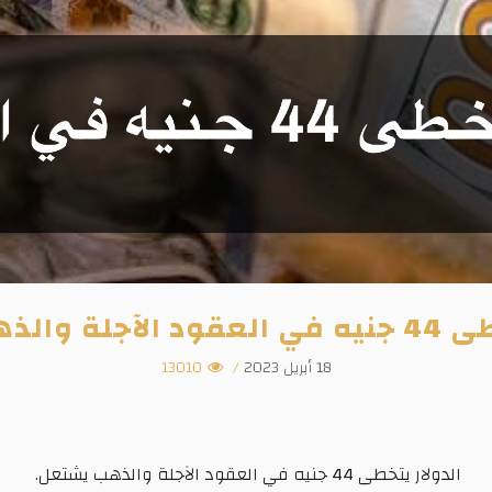
الذهب يشتعل.
18 أبريل 2023
/
13010
الدولار
يتخطى
44
جنيه
في
العقود
الآجلة
والذهب
يشتعل
.