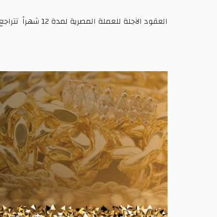
العقود
الآجلة
للعملة
المصرية
لمدة
12
شهراً
تتراجع