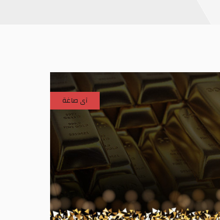
آى صاغة