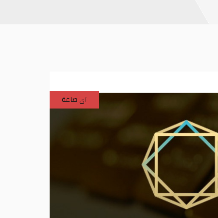
آى صاغة