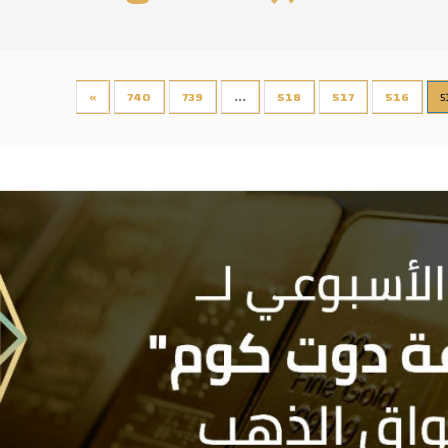
»
740
739
...
518
517
516
5