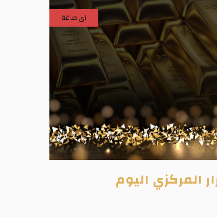
آى صاغة
 المركزي اليوم