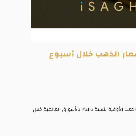
عار الذهب خلال أسبوع
شهدت أسعار الذهب بالأسواق المحلية تقلبات سعرية حادة خلال تعاملات الأسبوع المنتهي مساء أمس السبت، بينما تراجعت الأوقية بنسبة 1.6% بالأسواق العالمية خلال