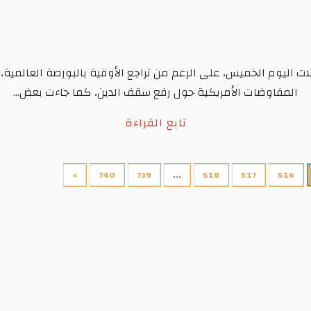
ات اليوم الخميس، على الرغم من تراجع الأوقية بالبورصة العالمية،
المفاوضات الأمريكية حول رفع سقف الدين، كما جاءت بعض...
تابع القراءة
»
740
739
...
518
517
516