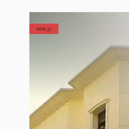
آى صاغة