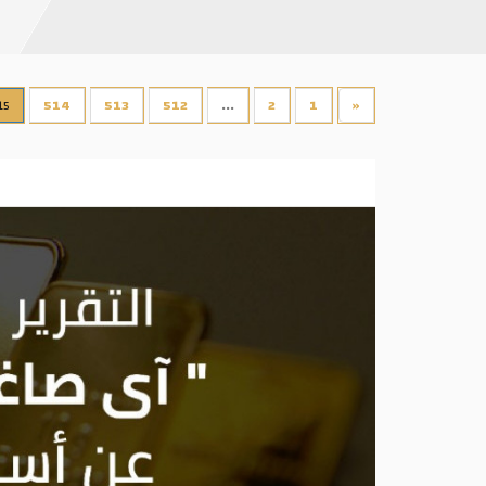
15
514
513
512
...
2
1
«