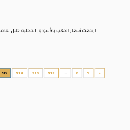
ارتفعت أسعار الذهب بالأسواق المحلية خلال تعامل
515
514
513
512
...
2
1
«