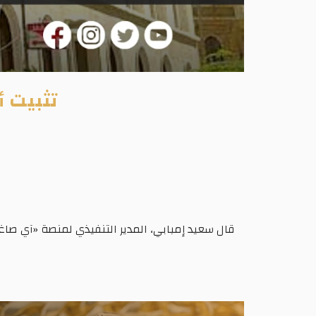
تثبيت أ
قال سعيد إمبابي، المدير التنفيذي لمنصة «آي صاغة»