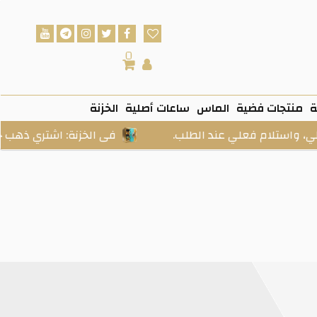
0
ة
منتجات فضية
الماس
ساعات أصلية
الخزنة
 عند الطلب.
فى الخزنة: اشتري ذهب حقيقي… ادخره ب