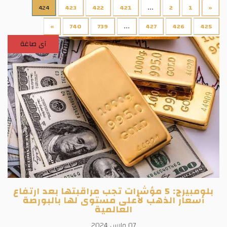
424
423
422
421
...
2
1
«
»
740
739
...
427
426
425
آى صاغة
بلومبيرج: 5 مؤشرات تجب مراقبتها بعد ارتفاع
أسعار الذهب لأعلى مستوى لها بالبورصة
العالمية
07 مارس 2024