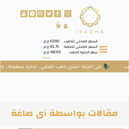
0
السعر المحلى للذهب
6090 ج.م
السعر المحلى للفضة
81.75 ج.م
سعر الجنيه الذهب
48720 ج.م
المزيد
فى الخزنة: اشتري ذهب حقيقي… ادخره بسهولة… واستلم
مقالات بواسطة آى صاغة